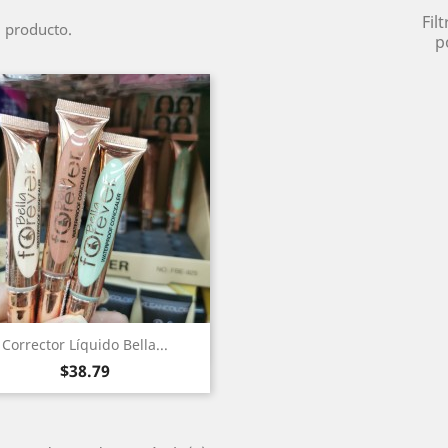
Filt
 producto.
p
Vista rápida

Corrector Líquido Bella...
Precio
$38.79