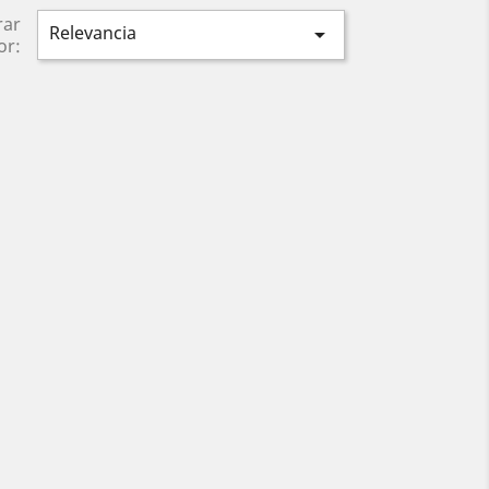
rar
Relevancia

or: