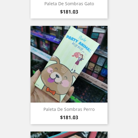
Paleta De Sombras Gato
Precio
$181.03
Paleta De Sombras Perro
Precio
$181.03