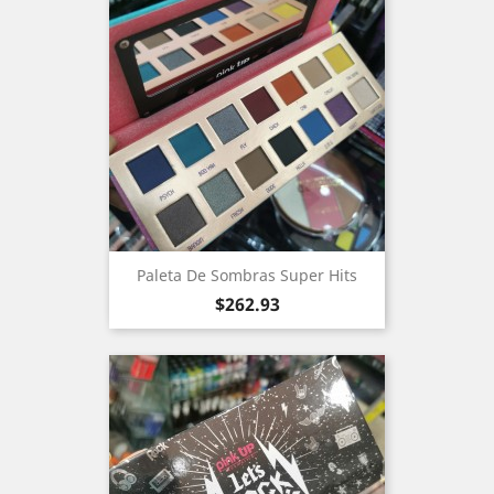
Paleta De Sombras Super Hits
Precio
$262.93