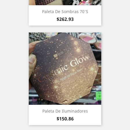
Paleta De Sombras 70's
Precio
$262.93
Paleta De Iluminadores
Precio
$150.86