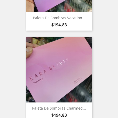
Paleta De Sombras Vacation...
Precio
$194.83
Paleta De Sombras Charmed...
Precio
$194.83